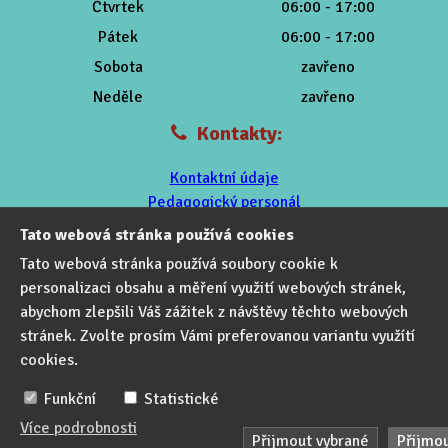
Čtvrtek
06:00 - 17:00
Pátek
06:00 - 17:00
Sobota
zavřeno
Neděle
zavřeno
Kontakty:
Kontaktní údaje
Pedagogický personál
Provozní personál
Tato webová stránka používá cookies
Obec Telnice
Tato webová stránka používá soubory cookie k
personalizaci obsahu a měření využití webových stránek,
abychom zlepšili Váš zážitek z návštěvy těchto webových
stránek. Zvolte prosím Vámi preferovanou variantu využítí
cookies.
Funkční
Statistické
Více podrobnosti
Přijmout vybrané
Přijmou
Nastavení cookies